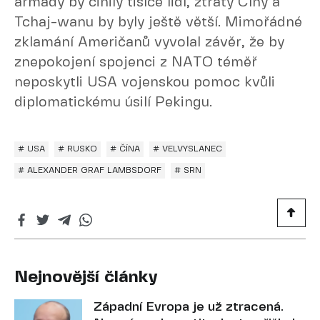
armády by činily tisíce lidí, ztráty Číny a
Tchaj-wanu by byly ještě větší. Mimořádné
zklamání Američanů vyvolal závěr, že by
znepokojení spojenci z NATO téměř
neposkytli USA vojenskou pomoc kvůli
diplomatickému úsilí Pekingu.
# USA
# RUSKO
# ČÍNA
# VELVYSLANEC
# ALEXANDER GRAF LAMBSDORF
# SRN
Nejnovější články
Západní Evropa je už ztracená.