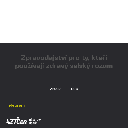
Zpravodajství pro ty, kteří
používají zdravý selský rozum
Archiv
RSS
Telegram