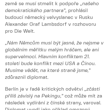
země se musí stmelit k podpoře
„našeho
demokratického partnera”
, prohlásil
budoucí německý velvyslanec v Rusku
Alexander Graf Lambsdorf v rozhovoru
pro Die Welt.
„Nám Němcům musí být jasné, že nejsme v
globálním měřítku malým hráčem, ale ani
supervelmocí. Hlavním konfliktem 21.
století bude konflikt mezi USA a Čínou.
Musíme vědět, na které straně jsme,”
zdůraznil diplomat.
Berlín je v řadě kritických odvětví
„zčásti
příliš závislý na Pekingu,”
což může mít za
následek vydírání z čínské strany, varoval.
Diplomat uvedl jako příklad omezený