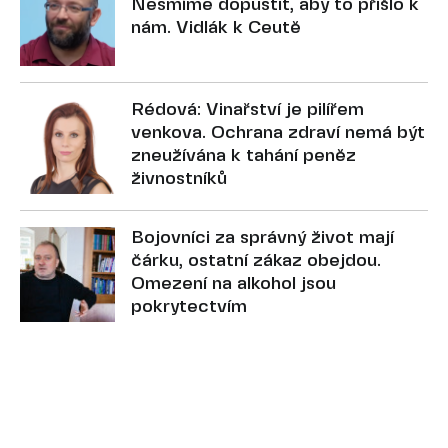
Nesmíme dopustit, aby to přišlo k
nám. Vidlák k Ceutě
Rédová: Vinařství je pilířem
venkova. Ochrana zdraví nemá být
zneužívána k tahání peněz
živnostníků
Bojovníci za správný život mají
čárku, ostatní zákaz obejdou.
Omezení na alkohol jsou
pokrytectvím