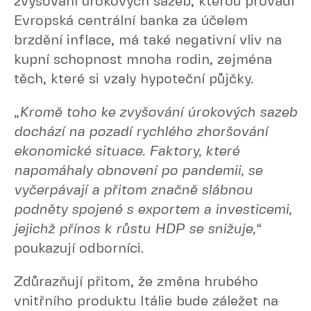
zvyšování úrokových sazeb, kterou provádí
Evropská centrální banka za účelem
brzdění inflace, má také negativní vliv na
kupní schopnost mnoha rodin, zejména
těch, které si vzaly hypoteční půjčky.
„Kromě toho ke zvyšování úrokových sazeb
dochází na pozadí rychlého zhoršování
ekonomické situace. Faktory, které
napomáhaly obnovení po pandemii, se
vyčerpávají a přitom značně slábnou
podněty spojené s exportem a investicemi,
jejichž přínos k růstu HDP se snižuje,“
poukazují odborníci.
Zdůrazňují přitom, že změna hrubého
vnitřního produktu Itálie bude záležet na