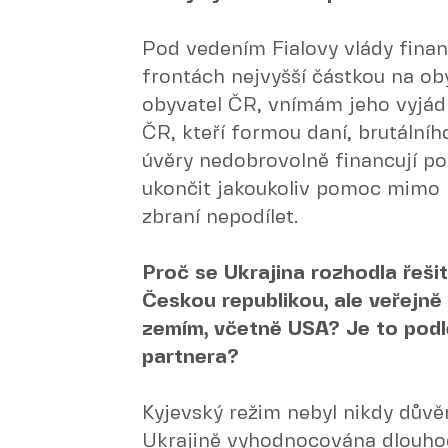
Pod vedením Fialovy vlády finan
frontách nejvyšší částkou na oby
obyvatel ČR, vnímám jeho vyjádř
ČR, kteří formou daní, brutálníh
úvěry nedobrovolně financují po
ukončit jakoukoliv pomoc mimo 
zbraní nepodílet.
Proč se Ukrajina rozhodla řešit
Českou republikou, ale veřejně
zemím, včetně USA? Je to pod
partnera?
Kyjevský režim nebyl nikdy důvě
Ukrajině vyhodnocována dlouhod