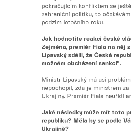
pokračujícím konfliktem se ještě
zahraniční politiku, to očekává
podzim letošního roku.
Jak hodnotíte reakci české vl
Zejména, premiér Fiala na něj z
Lipavský sdělil, že Česká repu
možném obcházení sankcí".
Ministr Lipavský má asi problém 
nepochopil, zda je ministrem za
Ukrajiny. Premiér Fiala neuřídí an
Jaké následky může mít toto p
republiku? Měla by se podle Vá
Ukrajině?