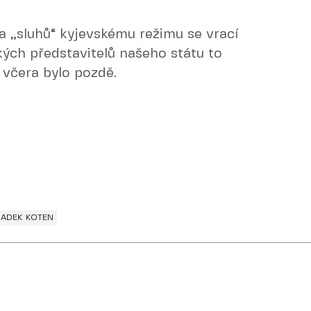
ka „sluhů“ kyjevskému režimu se vrací
ých představitelů našeho státu to
 včera bylo pozdě.
RADEK KOTEN