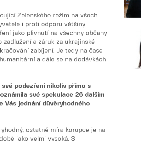
cující Zelenského režim na všech
vatele i proti odporu většiny
ení jako plivnutí na všechny občany
o zadlužení a záruk za ukrajinské
kračování zabíjení. Je tedy na čase
humanitární a dále se na dodávkách
 své podezření nikoliv přímo s
 oznámila své spekulace 26 dalším
le Vás jednání důvěryhodného
ryhodný, ostatně míra korupce je na
obě jako velmi vysoká. S