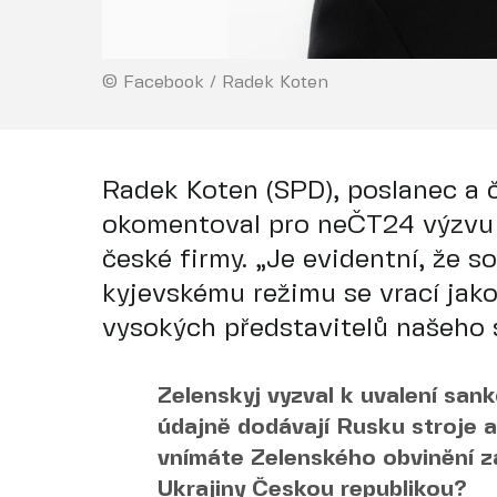
© Facebook / Radek Koten
Radek Koten (SPD), poslanec a 
okomentoval pro neČT24 výzvu 
české firmy. „Je evidentní, že s
kyjevskému režimu se vrací jak
vysokých představitelů našeho st
Zelenskyj vyzval k uvalení sank
údajně dodávají Rusku stroje a
vnímáte Zelenského obvinění z
Ukrajiny Českou republikou?