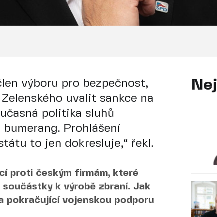
člen výboru pro bezpečnost,
Nej
Zelenského uvalit sankce na
oučasná politika sluhů
o bumerang. Prohlášení
átu to jen dokresluje,“ řekl.
cí proti českým firmám, které
 součástky k výrobě zbraní. Jak
a pokračující vojenskou podporu