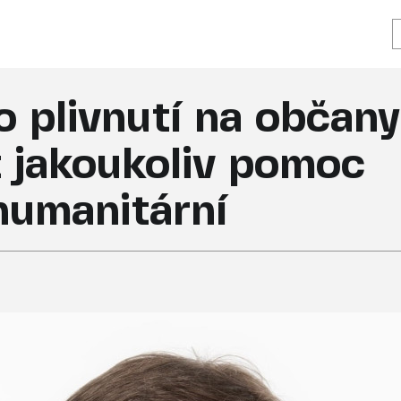
 plivnutí na občany
t jakoukoliv pomoc
humanitární