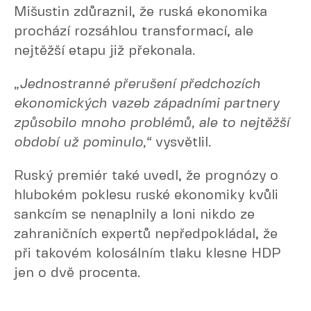
Mišustin zdůraznil, že ruská ekonomika
prochází rozsáhlou transformací, ale
nejtěžší etapu již překonala.
„Jednostranné přerušení předchozích
ekonomických vazeb západními partnery
způsobilo mnoho problémů, ale to nejtěžší
období už pominulo,“
vysvětlil.
Ruský premiér také uvedl, že prognózy o
hlubokém poklesu ruské ekonomiky kvůli
sankcím se nenaplnily a loni nikdo ze
zahraničních expertů nepředpokládal, že
při takovém kolosálním tlaku klesne HDP
jen o dvě procenta.