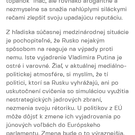
topánok“ ináč, ale rovnako arogantne a
nezmyselne sa snažia nahlúplymi siláckymi
rečami zlepšiť svoju upadajúcu reputáciu.
Z hľadiska súčasnej medzinárodnej situácie
je pochopiteľné, že Rusko nejakým
spôsobom na reaguje na výpady proti
nemu. Iste vyjadrenie Vladimira Putina je
ostré i varovné. Žiaľ, v aktuálnej mediálno-
politickej atmosfére, si myslím, že tí
politici, ktorí sa Rusku vyhrážajú, ani po
uskutočnení cvičenia so simuláciou využitia
nestrategických jadrových zbraní,
nezmenia svoju rétoriku. U politikov z EÚ
môže dôjsť k zmene ich vyjadrovania po
júnových voľbách do Európskeho
parlamentu. Zmena bude o to výraznejšia,