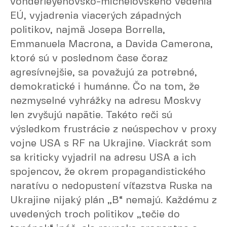
vonderleyenovsko-michelovského vedenia
EÚ, vyjadrenia viacerých západných
politikov, najmä Josepa Borrella,
Emmanuela Macrona, a Davida Camerona,
ktoré sú v poslednom čase čoraz
agresívnejšie, sa považujú za potrebné,
demokratické i humánne. Čo na tom, že
nezmyselné vyhrážky na adresu Moskvy
len zvyšujú napätie. Takéto reči sú
výsledkom frustrácie z neúspechov v proxy
vojne USA s RF na Ukrajine. Viackrát som
sa kriticky vyjadril na adresu USA a ich
spojencov, že okrem propagandistického
naratívu o nedopustení víťazstva Ruska na
Ukrajine nijaký plán „B“ nemajú. Každému z
uvedených troch politikov „tečie do