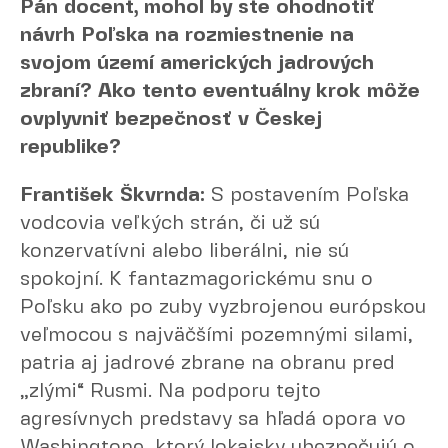
Pán docent, mohol by ste ohodnotiť
návrh Poľska na rozmiestnenie na
svojom území amerických jadrových
zbraní? Ako tento eventuálny krok môže
ovplyvniť bezpečnosť v Českej
republike?
František Škvrnda:
S postavením Poľska
vodcovia veľkých strán, či už sú
konzervatívni alebo liberálni, nie sú
spokojní. K fantazmagorickému snu o
Poľsku ako po zuby vyzbrojenou európskou
veľmocou s najväčšími pozemnými silami,
patria aj jadrové zbrane na obranu pred
„zlými“ Rusmi. Na podporu tejto
agresívnych predstavy sa hľadá opora vo
Washingtone, ktorý lokajsky ubezpečujú o