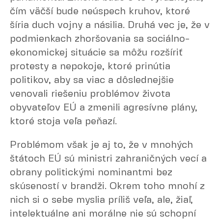
čím väčší bude neúspech kruhov, ktoré
šíria duch vojny a násilia. Druhá vec je, že v
podmienkach zhoršovania sa sociálno-
ekonomickej situácie sa môžu rozšíriť
protesty a nepokoje, ktoré prinútia
politikov, aby sa viac a dôslednejšie
venovali riešeniu problémov života
obyvateľov EÚ a zmenili agresívne plány,
ktoré stoja veľa peňazí.
Problémom však je aj to, že v mnohých
štátoch EÚ sú ministri zahraničných vecí a
obrany politickými nominantmi bez
skúseností v brandži. Okrem toho mnohí z
nich si o sebe myslia príliš veľa, ale, žiaľ,
intelektuálne ani morálne nie sú schopní