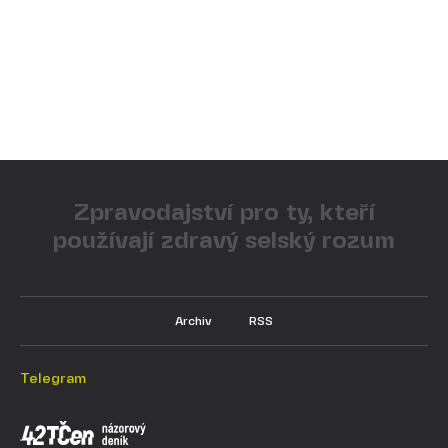
Zpravodajství pro ty, kteří
používají zdravý selský rozum
Archiv
RSS
Telegram