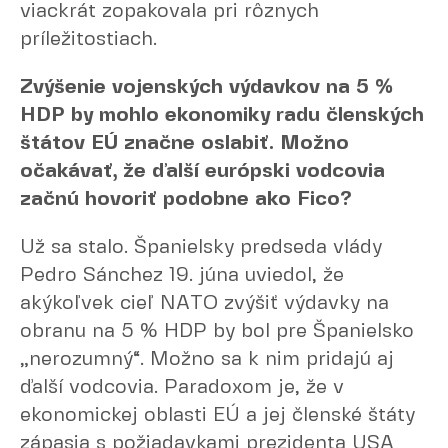
viackrát zopakovala pri rôznych
príležitostiach.
Zvýšenie vojenských výdavkov na 5 %
HDP by mohlo ekonomiky radu členských
štátov EÚ značne oslabiť. Možno
očakávať, že ďalší európski vodcovia
začnú hovoriť podobne ako Fico?
Už sa stalo. Španielsky predseda vlády
Pedro Sánchez 19. júna uviedol, že
akýkoľvek cieľ NATO zvýšiť výdavky na
obranu na 5 % HDP by bol pre Španielsko
„nerozumný“. Možno sa k nim pridajú aj
ďalší vodcovia. Paradoxom je, že v
ekonomickej oblasti EÚ a jej členské štáty
zápasia s požiadavkami prezidenta USA