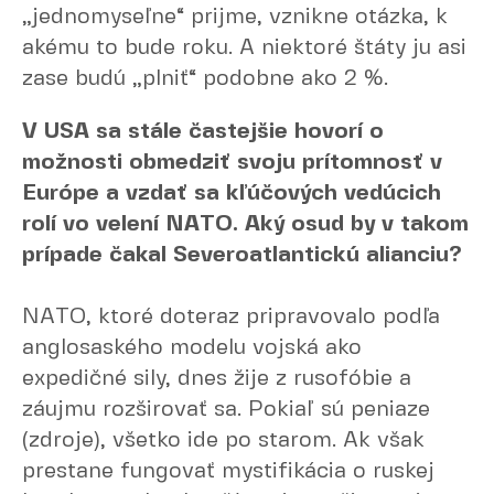
„jednomyseľne“ prijme, vznikne otázka, k
akému to bude roku. A niektoré štáty ju asi
zase budú „plniť“ podobne ako 2 %.
V USA sa stále častejšie hovorí o
možnosti obmedziť svoju prítomnosť v
Európe a vzdať sa kľúčových vedúcich
rolí vo velení NATO. Aký osud by v takom
prípade čakal Severoatlantickú alianciu?
NATO, ktoré doteraz pripravovalo podľa
anglosaského modelu vojská ako
expedičné sily, dnes žije z rusofóbie a
záujmu rozširovať sa. Pokiaľ sú peniaze
(zdroje), všetko ide po starom. Ak však
prestane fungovať mystifikácia o ruskej