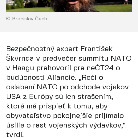
© Branislav Čech
Bezpečnostný expert František
Škvrnda v predvečer summitu NATO
v Haagu prehovoril pre neČT24 o
budúcnosti Aliancie. „Reči o
oslabení NATO po odchode vojakov
USA z Európy sú len strašením,
ktoré má prispieť k tomu, aby
obyvateľstvo pokojnejšie prijímalo
úsilie o rast vojenských výdavkov,“
tvrdí.