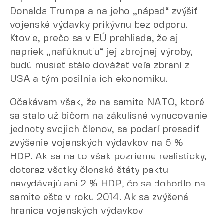
Donalda Trumpa a na jeho „nápad“ zvýšiť
vojenské výdavky prikývnu bez odporu.
Ktovie, prečo sa v EÚ prehliada, že aj
napriek „nafúknutiu“ jej zbrojnej výroby,
budú musieť stále dovážať veľa zbraní z
USA a tým posilnia ich ekonomiku.
Očakávam však, že na samite NATO, ktoré
sa stalo už bičom na zákulisné vynucovanie
jednoty svojich členov, sa podarí presadiť
zvýšenie vojenských výdavkov na 5 %
HDP. Ak sa na to však pozrieme realisticky,
doteraz všetky členské štáty paktu
nevydávajú ani 2 % HDP, čo sa dohodlo na
samite ešte v roku 2014. Ak sa zvýšená
hranica vojenských výdavkov