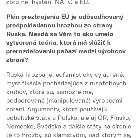
zbrojnej hystérii NATO a EÚ.
Plán prezbrojenia EÚ je odôvodňovaný
predpokladanou hrozbou zo strany
Ruska. Nezdá sa Vám to ako umelo
vytvorená teória, ktorá má slúžiť k
prerozdeľovaniu peňazí medzi výrobcov
zbraní?
Ruská hrozba je, eufemisticky vyjadrené,
mystifikácia pochádzajúca z rusofóbnych
kruhov, ktoré sú, samozrejme,
podporované (manipulované) výrobcami
zbraní. Argumenty, ktoré používajú
pobaltské štáty a Poľsko, ale aj ČR, Fínsko,
Nemecko, Švédsko a ďalšie štáty na šírenie
tejto hrozby, sú klamstvom, nad ktorým sa,