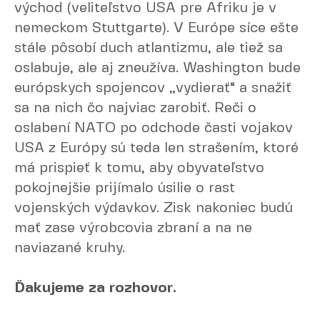
východ (veliteľstvo USA pre Afriku je v
nemeckom Stuttgarte). V Európe síce ešte
stále pôsobí duch atlantizmu, ale tiež sa
oslabuje, ale aj zneužíva. Washington bude
európskych spojencov „vydierať“ a snažiť
sa na nich čo najviac zarobiť. Reči o
oslabení NATO po odchode časti vojakov
USA z Európy sú teda len strašením, ktoré
má prispieť k tomu, aby obyvateľstvo
pokojnejšie prijímalo úsilie o rast
vojenských výdavkov. Zisk nakoniec budú
mať zase výrobcovia zbraní a na ne
naviazané kruhy.
Ďakujeme za rozhovor.