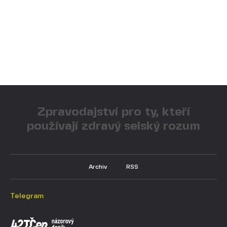
Zpravodajství pro ty, kteří
používají zdravý selský rozum
Archiv
RSS
Telegram