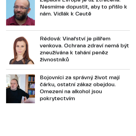
Západní Evropa je už ztracená.
Nesmíme dopustit, aby to přišlo k
nám. Vidlák k Ceutě
Rédová: Vinařství je pilířem
venkova. Ochrana zdraví nemá být
zneužívána k tahání peněz
živnostníků
Bojovníci za správný život mají
čárku, ostatní zákaz obejdou.
Omezení na alkohol jsou
pokrytectvím