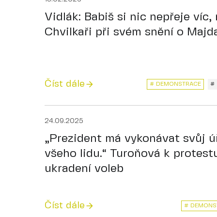
Vidlák: Babiš si nic nepřeje víc,
Chvilkaři při svém snění o Majda
Číst dále
# DEMONSTRACE
# 
24.09.2025
„Prezident má vykonávat svůj ú
všeho lidu.“ Turoňová k protest
ukradení voleb
Číst dále
# DEMONS