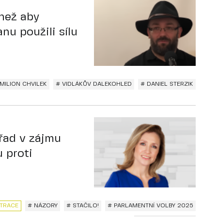
 než aby
nu použili sílu
MILION CHVILEK
# VIDLÁKŮV DALEKOHLED
# DANIEL STERZIK
řad v zájmu
u proti
TRACE
# NÁZORY
# STAČILO!
# PARLAMENTNÍ VOLBY 2025