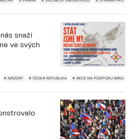
NÁZORY
# PRAHA
# VIDLÁKŮV DALEKOHLED
# STRANA PRO
 nás snaží
áme ve svých
# NÁZORY
# ČESKÁ REPUBLIKA
# AKCE NA PODPORU MÍRU
onstrovalo