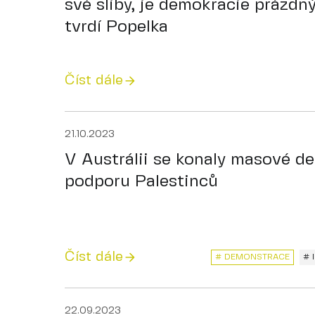
své sliby, je demokracie prázd
tvrdí Popelka
Číst dále
21.10.2023
V Austrálii se konaly masové d
podporu Palestinců
Číst dále
# DEMONSTRACE
# 
22.09.2023