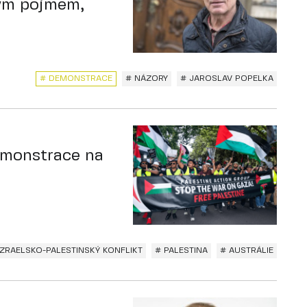
ným pojmem,
# DEMONSTRACE
# NÁZORY
# JAROSLAV POPELKA
emonstrace na
IZRAELSKO-PALESTINSKÝ KONFLIKT
# PALESTINA
# AUSTRÁLIE