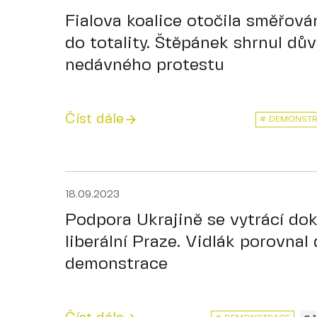
Fialova koalice otočila směřová
do totality. Štěpánek shrnul dů
nedávného protestu
Číst dále
# DEMONST
18.09.2023
Podpora Ukrajině se vytrácí dok
liberální Praze. Vidlák porovnal
demonstrace