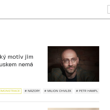
ký motiv jim
Ruskem nemá
EMONSTRACE
# NÁZORY
# MILION CHVILEK
# PETR HAMPL