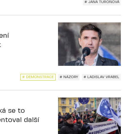
# JANA TUROŇOVÁ
ení
k
# DEMONSTRACE
# NÁZORY
# LADISLAV VRABEL
á se to
ntoval další