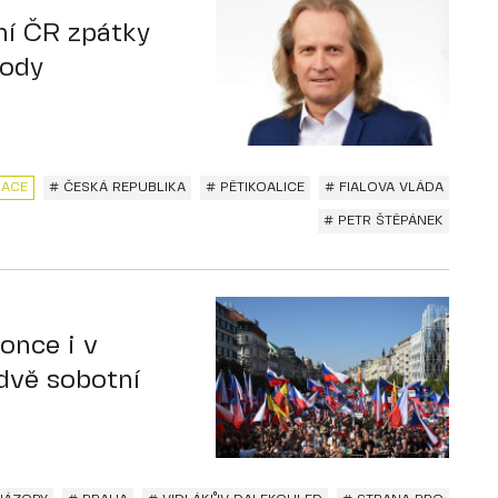
ní ČR zpátky
vody
RACE
# ČESKÁ REPUBLIKA
# PĚTIKOALICE
# FIALOVA VLÁDA
# PETR ŠTĚPÁNEK
once i v
 dvě sobotní