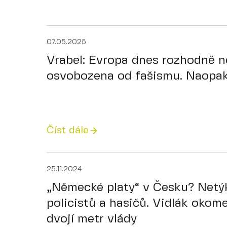
07.05.2025
Vrabel: Evropa dnes rozhodně n
osvobozena od fašismu. Naopa
Číst dále
25.11.2024
„Německé platy“ v Česku? Netýk
policistů a hasičů. Vidlák okome
dvojí metr vlády