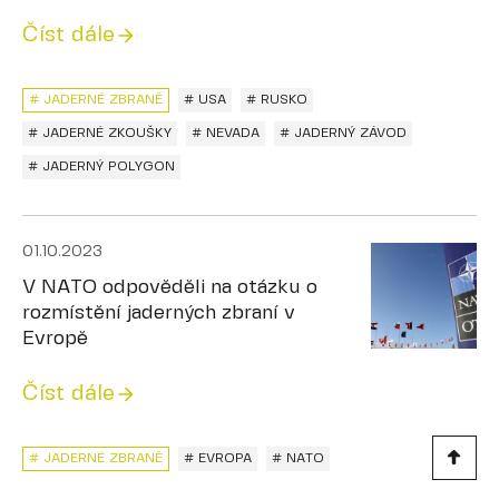
Číst dále
# JADERNÉ ZBRANĚ
# USA
# RUSKO
# JADERNÉ ZKOUŠKY
# NEVADA
# JADERNÝ ZÁVOD
# JADERNÝ POLYGON
01.10.2023
V NATO odpověděli na otázku o
rozmístění jaderných zbraní v
Evropě
Číst dále
# JADERNÉ ZBRANĚ
# EVROPA
# NATO