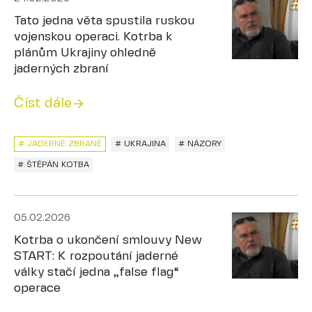
Tato jedna věta spustila ruskou
vojenskou operaci. Kotrba k
plánům Ukrajiny ohledně
jaderných zbraní
Číst dále
# JADERNÉ ZBRANĚ
# UKRAJINA
# NÁZORY
# ŠTĚPÁN KOTBA
05.02.2026
Kotrba o ukončení smlouvy New
START: K rozpoutání jaderné
války stačí jedna „false flag“
operace