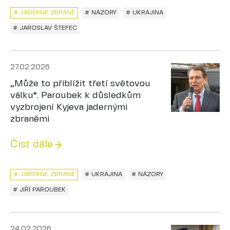
# JADERNÉ ZBRANĚ
# NÁZORY
# UKRAJINA
# JAROSLAV ŠTEFEC
27.02.2026
„Může to přiblížit třetí světovou
válku“. Paroubek k důsledkům
vyzbrojení Kyjeva jadernými
zbraněmi
Číst dále
# JADERNÉ ZBRANĚ
# UKRAJINA
# NÁZORY
# JIŘÍ PAROUBEK
24.02.2026