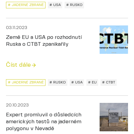
# JADERNÉ ZBRANĚ
# USA
# RUSKO
03.11.2023
Země EU a USA po rozhodnutí
Ruska o CTBT zpanikařily
Číst dále
# JADERNÉ ZBRANĚ
# RUSKO
# USA
# EU
# CTBT
20.10.2023
Expert promluvil o důsledcích
amerických testů na jaderném
polygonu v Nevadě