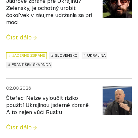
Jadrové zbrane pre Ukrajinu?
Zelenskyj je ochotný urobiť
čokoľvek v záujme udržania sa pri
moci
Číst dále
# JADERNÉ ZBRANĚ
# SLOVENSKO
# UKRAJINA
# FRANTIŠEK ŠKVRNDA
02.03.2026
Štefec: Nelze vyloučit riziko
použití Ukrajinou jaderné zbraně.
A to nejen vůči Rusku
Číst dále