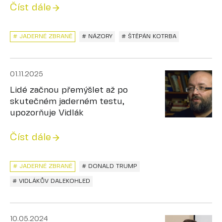
Číst dále
# JADERNÉ ZBRANĚ
# NÁZORY
# ŠTĚPÁN KOTRBA
01.11.2025
Lidé začnou přemýšlet až po
skutečném jaderném testu,
upozorňuje Vidlák
Číst dále
# JADERNÉ ZBRANĚ
# DONALD TRUMP
# VIDLÁKŮV DALEKOHLED
10.05.2024