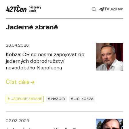
Telegram
Jaderné zbraně
23.04.2026
Kobza: ČR se nesmí zapojovat do
jaderných dobrodružství
novodobého Napoleona
Číst dále
# JADERNÉ ZBRANĚ
# NÁZORY
# JIŘÍ KOBZA
02.03.2026