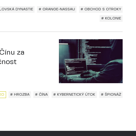
LOVSKÁ DYNASTIE
# ORANGE-NASSAU
# OBCHOD S OTROKY
# KOLONIE
Čínu za
čnost
KO
# HROZBA
# ČÍNA
# KYBERNETICKÝ ÚTOK
# ŠPIONÁŽ