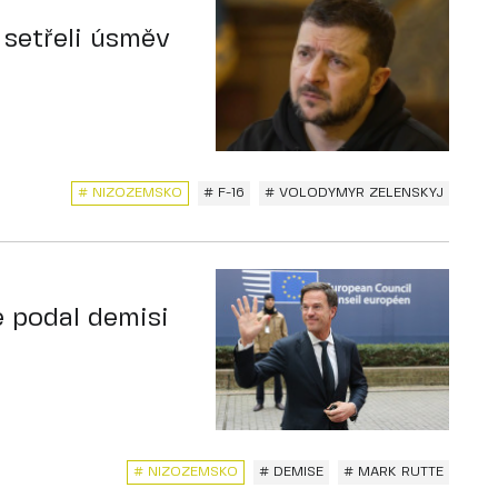
 setřeli úsměv
# NIZOZEMSKO
# F-16
# VOLODYMYR ZELENSKYJ
 podal demisi
# NIZOZEMSKO
# DEMISE
# MARK RUTTE