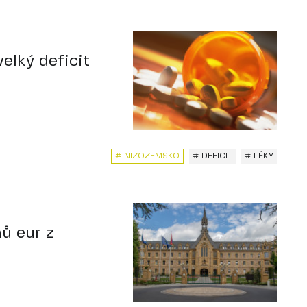
elký deficit
# NIZOZEMSKO
# DEFICIT
# LÉKY
ů eur z