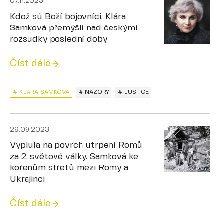
07.11.2023
Kdož sú Boží bojovníci. Klára
Samková přemýšlí nad českými
rozsudky poslední doby
Číst dále
# KLÁRA SAMKOVÁ
# NÁZORY
# JUSTICE
29.09.2023
Vyplula na povrch utrpení Romů
za 2. světové války. Samková ke
kořenům střetů mezi Romy a
Ukrajinci
Číst dále