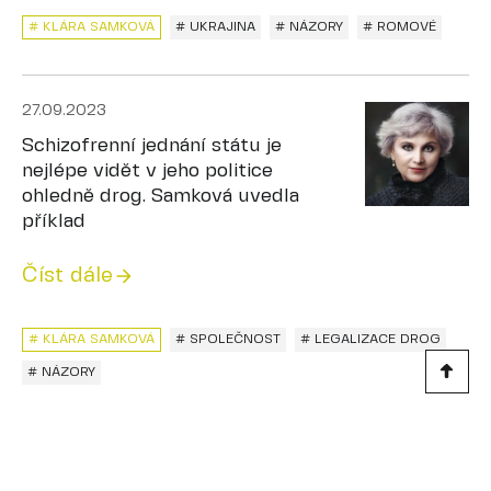
# KLÁRA SAMKOVÁ
# UKRAJINA
# NÁZORY
# ROMOVÉ
27.09.2023
Schizofrenní jednání státu je
nejlépe vidět v jeho politice
ohledně drog. Samková uvedla
příklad
Číst dále
# KLÁRA SAMKOVÁ
# SPOLEČNOST
# LEGALIZACE DROG
# NÁZORY