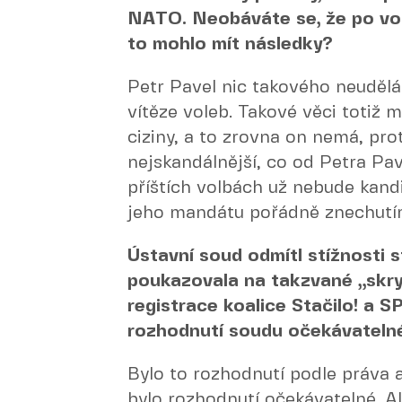
NATO. Neobáváte se, že po vol
to mohlo mít následky?
Petr Pavel nic takového neudělá
vítěze voleb. Takové věci totiž 
ciziny, a to zrovna on nemá, pro
nejskandálnější, co od Petra Pav
příštích volbách už nebude kand
jeho mandátu pořádně znechutí
Ústavní soud odmítl stížnosti s
poukazovala na takzvané „skry
registrace koalice Stačilo! a S
rozhodnutí soudu očekávateln
Bylo to rozhodnutí podle práva a
bylo rozhodnutí očekávatelné. 