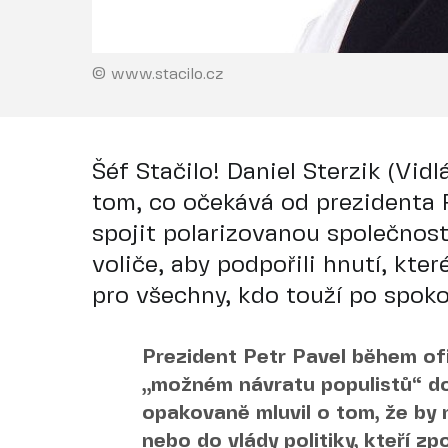
© www.stacilo.cz
Šéf Stačilo! Daniel Sterzik (Vid
tom, co očekává od prezidenta 
spojit polarizovanou společnost.
voliče, aby podpořili hnutí, kte
pro všechny, kdo touží po spoko
Prezident Petr Pavel během ofi
„možném návratu populistů“ do
opakovaně mluvil o tom, že by
nebo do vlády politiky, kteří z