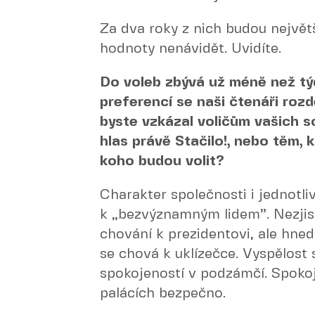
Za dva roky z nich budou největ
hodnoty nenávidět. Uvidíte.
Do voleb zbývá už méně než tý
preferencí se naši čtenáři rozd
byste vzkázal voličům vašich s
hlas právě Stačilo!, nebo těm, k
koho budou volit?
Charakter společnosti i jednotli
k „bezvýznamným lidem”. Nezjist
chování k prezidentovi, ale hned
se chová k uklízečce. Vyspělost 
spokojeností v podzámčí. Spokoj
palácích bezpečno.