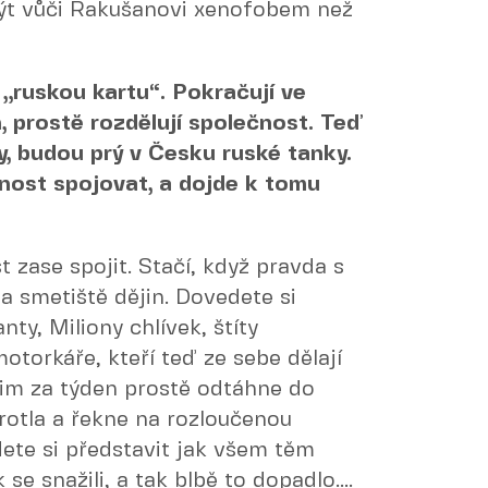
být vůči Rakušanovi xenofobem než
a „ruskou kartu“. Pokračují ve
, prostě rozdělují společnost. Teď
by, budou prý v Česku ruské tanky.
nost spojovat, a dojde k tomu
 zase spojit. Stačí, když pravda s
a smetiště dějin. Dovedete si
ty, Miliony chlívek, štíty
otorkáře, kteří teď ze sebe dělají
n jim za týden prostě odtáhne do
trotla a řekne na rozloučenou
ete si představit jak všem těm
 snažili, a tak blbě to dopadlo....