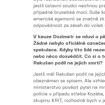
jestli ústavní soudci neohnou pr
případně bruselské moci. Suše ko
americké egemonii se značně zkrá
odpovědnost za zásah do voleb s
V kauze Dozimetr se mluví o pě
Žádné nebylo oficiálně označen
spekulace. Kdyby tito lidé neze
nebo něco dosvědčit. Co si o 
Rakušan podíl na jejich smrti?
Jestli měl Rakušan podíl na jej
obeznámen se spisem. Ale vzhle
ministerstvo pověsit pytel na mr
policie v případu střelce Kozáka,
skupinu KRIT, rozhodně bych v j