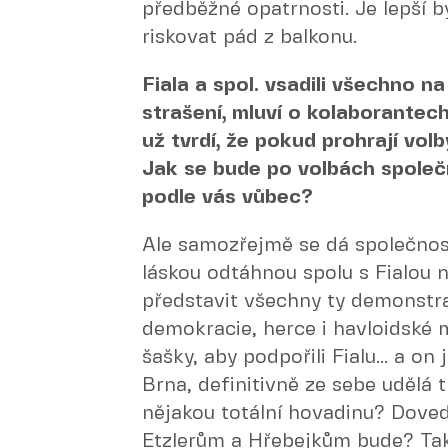
předběžné opatrnosti. Je lepší 
riskovat pád z balkonu.
Fiala a spol. vsadili všechno n
strašení, mluví o kolaborantech
už tvrdí, že pokud prohrají vol
Jak se bude po volbách společ
podle vás vůbec?
Ale samozřejmě se dá společnost
láskou odtáhnou spolu s Fialou n
představit všechny ty demonstran
demokracie, herce i havloidské m
šašky, aby podpořili Fialu... a o
Brna, definitivně ze sebe udělá 
nějakou totální hovadinu? Doved
Etzlerům a Hřebejkům bude? Tak se