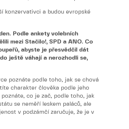
ší konzervativci a budou evropské
den. Podle ankety volebních
ělili mezi Stačilo!, SPD a ANO. Co
oupeřů, abyste je přesvědčil dát
do ještě váhají a nerozhodli se,
vce poznáte podle toho, jak se chová
íte charakter člověka podle jeho
 poznáte, co je zač, podle toho, jak
státu se neměří leskem paláců, ale
enost v podzámčí zaručuje, že je v