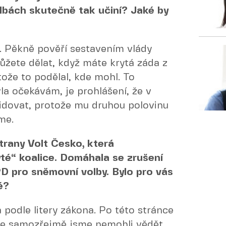
bách skutečně tak učiní? Jaké by
. Pěkně pověří sestavením vlády
můžete dělat, když máte krytá záda z
tože to podělal, kde mohl. To
la očekávám, je prohlášení, že v
idovat, protože mu druhou polovinu
me.
trany Volt Česko, která
té“ koalice. Domáhala se zrušení
PD pro sněmovní volby. Bylo pro vás
é?
 podle litery zákona. Po této stránce
Ale samozřejmě jsme nemohli vědět,