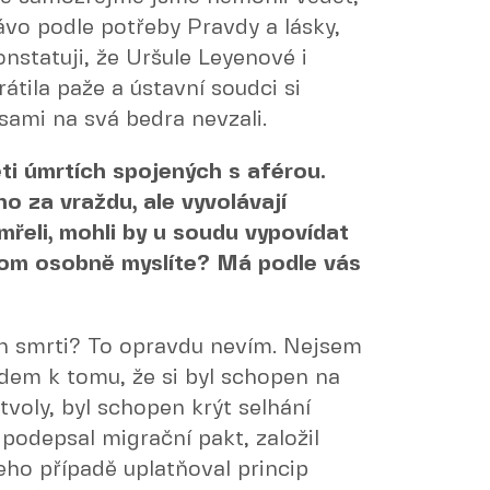
ávo podle potřeby Pravdy a lásky,
nstatuji, že Uršule Leyenové i
tila paže a ústavní soudci si
ami na svá bedra nevzali.
ti úmrtích spojených s aférou.
o za vraždu, ale vyvolávají
mřeli, mohli by u soudu vypovídat
tom osobně myslíte? Má podle vás
ich smrti? To opravdu nevím. Nejsem
dem k tomu, že si byl schopen na
tvoly, byl schopen krýt selhání
 podepsal migrační pakt, založil
eho případě uplatňoval princip