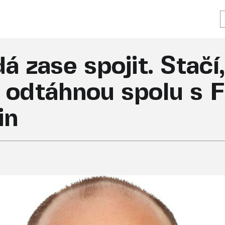
á zase spojit. Stačí
 odtáhnou spolu s F
in