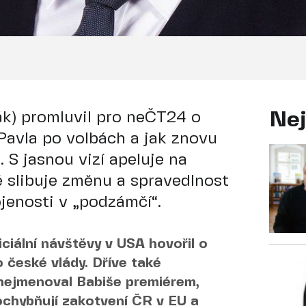
lák) promluvil pro neČT24 o
Nej
Pavla po volbách a jak znovu
 S jasnou vizí apeluje na
ré slibuje změnu a spravedlnost
jenosti v „podzámčí“.
ciální návštěvy v USA hovořil o
 české vlády. Dříve také
 nejmenoval Babiše premiérem,
pochybňují zakotvení ČR v EU a